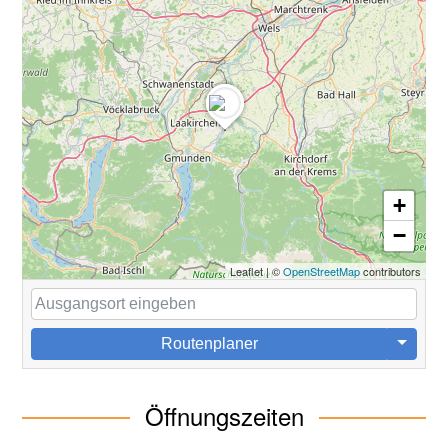
+
−
Leaflet
|
©
OpenStreetMap
contributors
Routenplaner
Öffnungszeiten