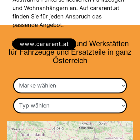
und Wohnanhängern an. Auf cararent.at
finden Sie für jeden Anspruch das
passende Angebot.
Händler, Vermieter und Werkstätten
www.cararent.at
für Fahrzeuge und Ersatzteile in ganz
Österreich