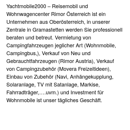
Yachtmobile2000 – Reisemobil und
Wohnwagencenter Rimor Österreich ist ein
Unternehmen aus Oberösterreich, in unserer
Zentrale in Gramastetten werden Sie professionell
beraten und betreut. Vermietung von
Campingfahrzeugen jeglicher Art (Wohnmobile,
Campingbus,), Verkauf von Neu und
Gebrauchtfahrzeugen (Rimor Austria), Verkauf
von Campingzubehör (Movera Freizeitideen),
Einbau von Zubehör (Navi, Anhängekupplung,
Solaranlage, TV mit Satanlage, Markise,
Fahrradträger,….uvm.) und Investment für
Wohnmobile ist unser tägliches Geschäft.
Sie sehen gerade einen Platzhalterinhalt
von
YouTube
. Um auf den eigentlichen
Inhalt zuzugreifen, klicken Sie auf die
Schaltfläche unten. Bitte beachten Sie,
dass dabei Daten an Drittanbieter